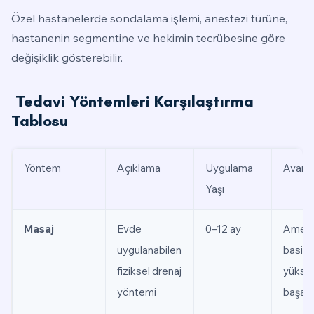
Özel hastanelerde sondalama işlemi, anestezi türüne,
hastanenin segmentine ve hekimin tecrübesine göre
değişiklik gösterebilir.
Tedavi Yöntemleri Karşılaştırma
Tablosu
Yöntem
Açıklama
Uygulama
Avanta
Yaşı
Masaj
Evde
0–12 ay
Ameliy
uygulanabilen
basit,
fiziksel drenaj
yükse
yöntemi
başarı