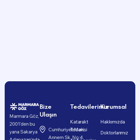
Bize
Tedavilerimiz
Kurumsal
Ulaşın
Marmara Göz,
Katarakt
Hakkımızda
2001’den bu
Cumhuriyet Mah.
Tedavisi
yana Sakarya
Doktorlarımız
Annem Sk. No:4,
Adapazarı’nda