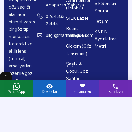
Akıllı Lensler
Sık Sorulan
Adapazarı/Sakarya
göz sağlığı
(Trifokal)
Sorular
alanında
0264 333
SILK Lazer
İletişim
hizmet veren
2 444
Retina
bir göz tıp
KVKK –
bilgi@marmaragoz.com
Hastalıkları
merkezidir.
Aydınlatma
Katarakt ve
Glokom (Göz
Metni
akıllı lens
Tansiyonu)
(trifokal)
Şaşılık &
ameliyatları,
Çocuk Göz
lazer ile göz
Sağlığı
çizdirme,
retina
WhatsApp
Doktorlar
e-randevu
Randevu
hastalıkları,
glokom (göz
tansiyonu),
şaşılık ve
çocuk göz