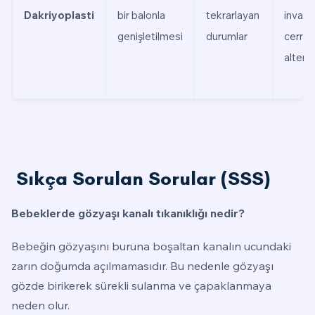
Dakriyoplasti
bir balonla
tekrarlayan
invaziv
genişletilmesi
durumlar
cerrah
alterna
Sıkça Sorulan Sorular (SSS)
Bebeklerde gözyaşı kanalı tıkanıklığı nedir?
Bebeğin gözyaşını buruna boşaltan kanalın ucundaki
zarın doğumda açılmamasıdır. Bu nedenle gözyaşı
gözde birikerek sürekli sulanma ve çapaklanmaya
neden olur.