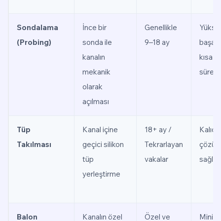
Sondalama
İnce bir
Genellikle
Yükse
(Probing)
sonda ile
9–18 ay
başarı 
kanalın
kısa i
mekanik
süresi
olarak
açılması
Tüp
Kanal içine
18+ ay /
Kalıcı
Takılması
geçici silikon
Tekrarlayan
çözü
tüp
vakalar
sağlaya
yerleştirme
Balon
Kanalın özel
Özel ve
Minim