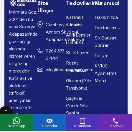
Bize
Tedavilerimiz
Kurumsal
Ulaşın
Marmara Göz,
Katarakt
Hakkımızda
2001’den bu
Cumhuriyet Mah.
Tedavisi
yana Sakarya
Doktorlarımız
Annem Sk. No:4,
Adapazarı’nda
Akıllı Lensler
Sık Sorulan
Adapazarı/Sakarya
göz sağlığı
(Trifokal)
Sorular
alanında
0264 333
SILK Lazer
İletişim
hizmet veren
2 444
Retina
bir göz tıp
KVKK –
bilgi@marmaragoz.com
Hastalıkları
merkezidir.
Aydınlatma
Katarakt ve
Glokom (Göz
Metni
akıllı lens
Tansiyonu)
(trifokal)
Şaşılık &
ameliyatları,
Çocuk Göz
lazer ile göz
Sağlığı
çizdirme,
retina
WhatsApp
Doktorlar
e-randevu
Randevu
hastalıkları,