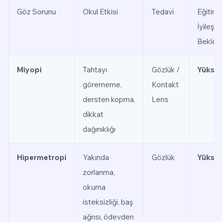
Göz Sorunu
Okul Etkisi
Tedavi
Eğitim
İyileşm
Beklent
Miyopi
Tahtayı
Gözlük /
Yükse
görememe,
Kontakt
dersten kopma,
Lens
dikkat
dağınıklığı
Hipermetropi
Yakında
Gözlük
Yükse
zorlanma,
okuma
isteksizliği, baş
ağrısı, ödevden