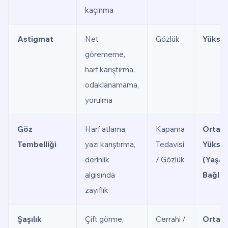
kaçınma
Astigmat
Net
Gözlük
Yükse
görememe,
harf karıştırma,
odaklanamama,
yorulma
Göz
Harf atlama,
Kapama
Orta-
Tembelliği
yazı karıştırma,
Tedavisi
Yükse
derinlik
/ Gözlük
(Yaşa
algısında
Bağlı)
zayıflık
Şaşılık
Çift görme,
Cerrahi /
Orta