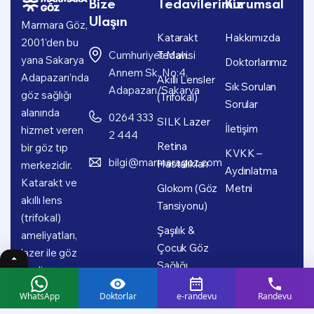
Bize
Tedavilerimiz
Kurumsal
Ulaşın
Marmara Göz,
Katarakt
Hakkımızda
2001’den bu
Cumhuriyet Mah.
Tedavisi
yana Sakarya
Doktorlarımız
Annem Sk. No:4,
Adapazarı’nda
Akıllı Lensler
Sık Sorulan
Adapazarı/Sakarya
göz sağlığı
(Trifokal)
Sorular
alanında
0264 333
SILK Lazer
İletişim
hizmet veren
2 444
Retina
bir göz tıp
KVKK –
bilgi@marmaragoz.com
Hastalıkları
merkezidir.
Aydınlatma
Katarakt ve
Glokom (Göz
Metni
akıllı lens
Tansiyonu)
(trifokal)
Şaşılık &
ameliyatları,
Çocuk Göz
lazer ile göz
Sağlığı
çizdirme,
retina
WhatsApp
Doktorlar
e-randevu
Randevu
hastalıkları,