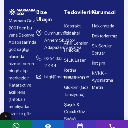
Bize
Tedavilerimiz
Kurumsal
Ulaşın
Marmara Göz,
Katarakt
Hakkımızda
2001’den bu
Cumhuriyet Mah.
Tedavisi
yana Sakarya
Doktorlarımız
Annem Sk. No:4,
Adapazarı’nda
Akıllı Lensler
Sık Sorulan
Adapazarı/Sakarya
göz sağlığı
(Trifokal)
Sorular
alanında
0264 333
SILK Lazer
İletişim
hizmet veren
2 444
Retina
bir göz tıp
KVKK –
bilgi@marmaragoz.com
Hastalıkları
merkezidir.
Aydınlatma
Katarakt ve
Glokom (Göz
Metni
akıllı lens
Tansiyonu)
(trifokal)
Şaşılık &
ameliyatları,
Çocuk Göz
lazer ile göz
Sağlığı
çizdirme,
retina