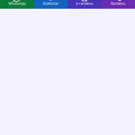
WhatsApp
Doktorlar
e-randevu
Randevu
hastalıkları,
glokom (göz
tansiyonu),
şaşılık ve
çocuk göz
sağlığı başta
olmak üzere
geniş bir
tedavi
yelpazesinde;
uzman doktor
kadromuz ve
güncel
teknolojimizle
yanınızdayız