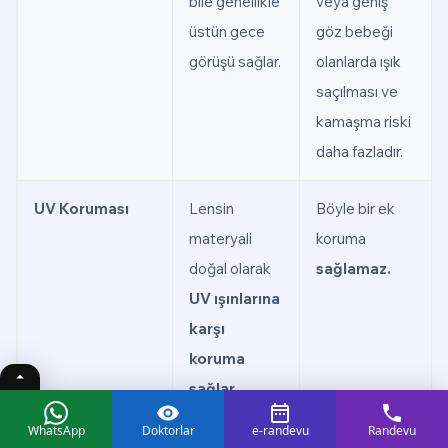
bile genellikle
veya geniş
üstün gece
göz bebeği
görüşü sağlar.
olanlarda ışık
saçılması ve
kamaşma riski
daha fazladır.
UV Koruması
Lensin
Böyle bir ek
materyali
koruma
doğal olarak
sağlamaz.
UV ışınlarına
karşı
koruma
sağlar.
WhatsApp
Doktorlar
e-randevu
Randevu
İyileşme Hızı
Çok hızlıdır.
LASIK:
Çok