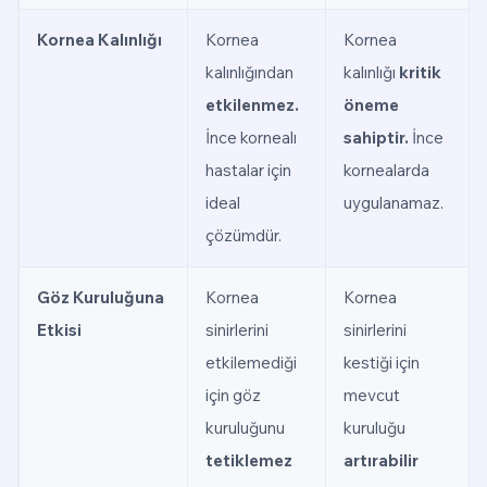
Kornea Kalınlığı
Kornea
Kornea
kalınlığından
kalınlığı
kritik
etkilenmez.
öneme
İnce kornealı
sahiptir.
İnce
hastalar için
kornealarda
ideal
uygulanamaz.
çözümdür.
Göz Kuruluğuna
Kornea
Kornea
Etkisi
sinirlerini
sinirlerini
etkilemediği
kestiği için
için göz
mevcut
kuruluğunu
kuruluğu
tetiklemez
artırabilir