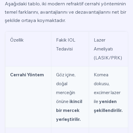
Aşağıdaki tablo, iki modern refraktif cerrahi yönteminin
temel farklarını, avantajlarını ve dezavantajlarını net bir
şekilde ortaya koymaktadır.
Özellik
Fakik IOL
Lazer
Tedavisi
Ameliyatı
(LASIK/PRK)
Cerrahi Yöntem
Göz içine,
Kornea
doğal
dokusu,
merceğin
excimer lazer
önüne
ikincil
ile
yeniden
bir mercek
şekillendirilir.
yerleştirilir.