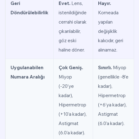
Geri
Evet.
Lens,
Hayır.
Döndürülebilirlik
istenildiğinde
Korneada
cerrahi olarak
yapılan
çıkarılabilir,
değişiklik
göz eski
kalıcıdır, geri
haline döner.
alınamaz.
Uygulanabilen
Çok Geniş.
Sınırlı.
Miyop
Numara Aralığı
Miyop
(genellikle -8’e
(-20’ye
kadar),
kadar),
Hipermetrop
Hipermetrop
(+6’ya kadar),
(+10’a kadar),
Astigmat
Astigmat
(6.0’a kadar).
(6.0’a kadar).