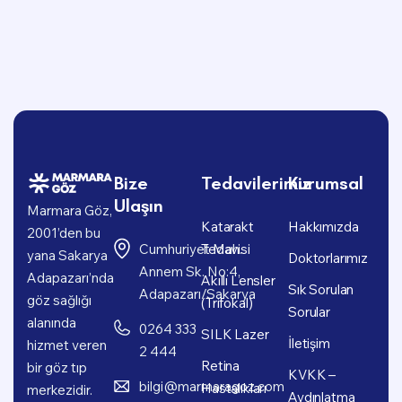
Bize
Tedavilerimiz
Kurumsal
Ulaşın
Marmara Göz,
Katarakt
Hakkımızda
2001’den bu
Cumhuriyet Mah.
Tedavisi
yana Sakarya
Doktorlarımız
Annem Sk. No:4,
Adapazarı’nda
Akıllı Lensler
Sık Sorulan
Adapazarı/Sakarya
göz sağlığı
(Trifokal)
Sorular
alanında
0264 333
SILK Lazer
İletişim
hizmet veren
2 444
Retina
bir göz tıp
KVKK –
bilgi@marmaragoz.com
Hastalıkları
merkezidir.
Aydınlatma