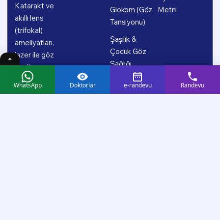
Katarakt ve
Glokom (Göz
Metni
akıllı lens
Tansiyonu)
(trifokal)
Şaşılık &
ameliyatları,
Çocuk Göz
lazer ile göz
Sağlığı
çizdirme,
retina
WhatsApp
Doktorlar
e-randevu
Randevu
hastalıkları,
glokom (göz
tansiyonu),
şaşılık ve
çocuk göz
sağlığı başta
olmak üzere
geniş bir
tedavi
yelpazesinde;
uzman doktor